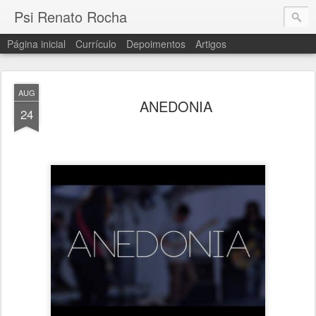
Psi Renato Rocha
Página inicial
Currículo
Depoimentos
Artigos
AUG
ANEDONIA
24