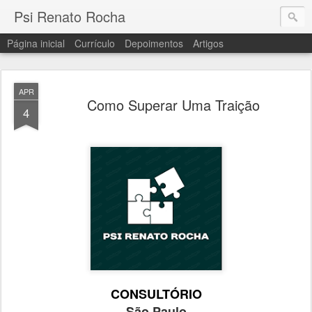
Psi Renato Rocha
Página inicial
Currículo
Depoimentos
Artigos
APR
Como Superar Uma Traição
4
CONSULTÓRIO
São Paulo